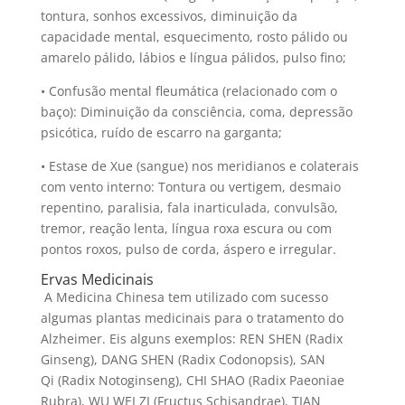
tontura, sonhos excessivos, diminuição da
capacidade mental, esquecimento, rosto pálido ou
amarelo pálido, lábios e língua pálidos, pulso fino;
• Confusão mental fleumática (relacionado com o
baço): Diminuição da consciência, coma, depressão
psicótica, ruído de escarro na garganta;
• Estase de Xue (sangue) nos meridianos e colaterais
com vento interno: Tontura ou vertigem, desmaio
repentino, paralisia, fala inarticulada, convulsão,
tremor, reação lenta, língua roxa escura ou com
pontos roxos, pulso de corda, áspero e irregular.
Ervas Medicinais
A Medicina Chinesa tem utilizado com sucesso
algumas plantas medicinais para o tratamento do
Alzheimer. Eis alguns exemplos: REN SHEN (Radix
Ginseng), DANG SHEN (Radix Codonopsis), SAN
Qi (Radix Notoginseng), CHI SHAO (Radix Paeoniae
Rubra), WU WEI ZI (Fructus Schisandrae), TIAN