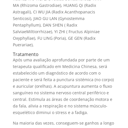
MA (Rhizoma Gastrodiae), HUANG Qi (Radix
Astragali), CI WU JIA (Radix Acanthopanacis
Senticosi), JIAO GU LAN (Gynostemma
Pentaphyllum), DAN SHEN ( Radix
SalviaeMiltiorrhizae), YI ZHI ( Fructus Alpiniae
Oxyphyllae), FU LING (Poria), GE GEN (Radix
Puerariae),
Tratamento
Após uma avaliação aprofundada por parte de um
terapeuta qualificado em Medicina Chinesa, será
estabelecido um diagnóstico de acordo com o
paciente e será feita a punctura sistémica (no corpo)
e auricular (orelhas). A acupuntura aumenta o fluxo
sanguíneo no sistema nervoso central periférico e
central. Estimula as áreas de coordenação motora e
da fala, alivia a respiração e no sistema músculo-
esquelético diminui o stress e a fadiga.
Na maioria das vezes, conseguem-se ganhos a longo