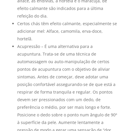
alface, as endívias, a hortelã e o maracujá, de
efeito calmante são indicados para a última
refeição do dia.
Certos chás têm efeito calmante, especialmente se
adicionar mel: Alface, camomila, erva-doce,
hortelã.
Acupressão – É uma alternativa para a
acupuntura. Trata-se de uma técnica de
automassagem ou auto-manipulação de certos
pontos de acupuntura com o objetivo de aliviar
sintomas. Antes de começar, deve adotar uma
posição confortável assegurando-se de que está a
respirar de forma tranquila e regular. Os pontos
devem ser pressionados com um dedo, de
preferência o médio, por ser mais longo e forte.
Posicione o dedo sobre o ponto num ângulo de 90º
à superfície da pele. Aumente lentamente a
pressão de modo a gerar uma sensação de “dor