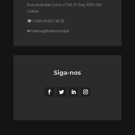
Rua Andrade Corvo, n.º50, 3º Esq. 1050-010
Lisboa
☏
(+351) 91 657 38 35
✉
helena@helenmed.pt
Siga-nos