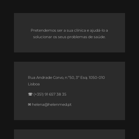
Pretendemos ser a sua clínica e ajudá-lo a
solucionar os seus problemas de saúde.
Rua Andrade Corvo, n.º50, 3º Esq. 1050-010
Lisboa
☏
(+351) 91 657 38 35
✉
helena@helenmed.pt