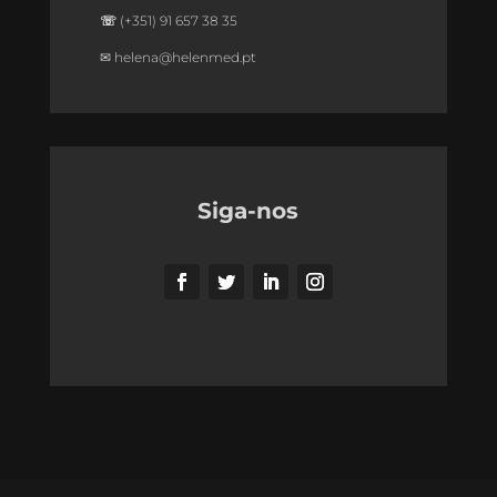
☏
(+351) 91 657 38 35
✉
helena@helenmed.pt
Siga-nos