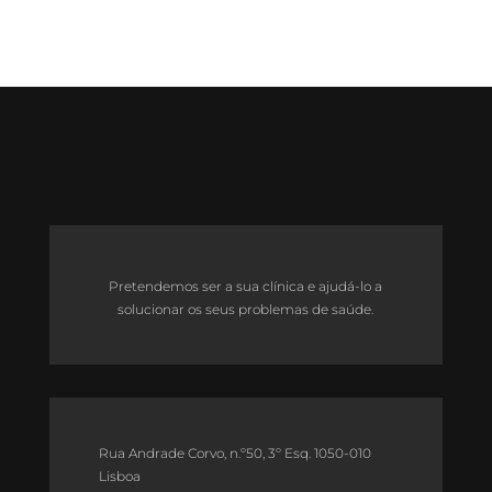
Pretendemos ser a sua clínica e ajudá-lo a
solucionar os seus problemas de saúde.
Rua Andrade Corvo, n.º50, 3º Esq. 1050-010
Lisboa